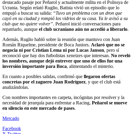
destacado pasaje por Peñarol y actualmente milita en el Polissya de
Ucrania. Según relató Ruglio, Batista vivió un episodio que lo
empujó a buscar su salida:
“Tuvo un problema con un dron que
cayó en su ciudad y rompió los vidrios de su casa. Ya le avisó a su
club que no quiere volver”
. Peñarol inició conversaciones para
repatriarlo, aunque
el club ucraniano aún no accedió a liberarlo
.
Además, Ruglio habló sobre la reunión que mantuvo con Juan
Román Riquelme, presidente de Boca Juniors.
Aclaró que no se
negocia ni por Cristian Lema ni por Lucas Janson
, pero sí
reconoció que hay dos futbolistas xeneizes que interesan.
No reveló
los nombres, aunque dejó entrever que uno de ellos fue una
inversión importante para Boca
, alimentando el misterio.
En cuanto a posibles salidas, confirmó que
llegaron ofertas
concretas por el zaguero Juan Rodríguez
, y que el club está
analizándolas.
Con nombres importantes en carpeta, incógnitas por resolver y la
necesidad de jerarquía para enfrentar a Racing,
Peñarol se mueve
en silencio en este mercado de pases
.
Mercado
Facebook
X Twitter