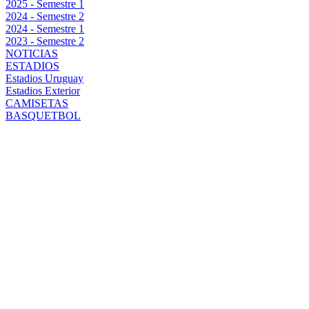
2025 - Semestre 1
2024 - Semestre 2
2024 - Semestre 1
2023 - Semestre 2
NOTICIAS
ESTADIOS
Estadios Uruguay
Estadios Exterior
CAMISETAS
BASQUETBOL
MUSLERA,
BATISTA Y
DOS TAPADOS
DE BOCA: LOS
MOVIMIENTOS
QUE ANALIZA