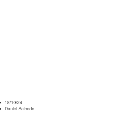
ANTE
DANUBIO,
PERO EL
TANTO FUE
ANULADO
POR EL VAR
¿QUÉ PASÓ?
18/10/24
Daniel Salcedo