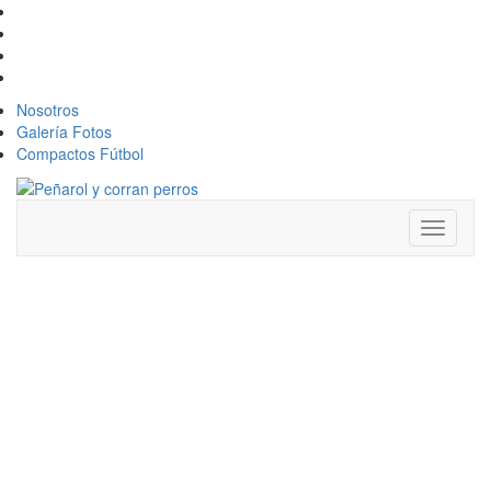
Nosotros
Galería Fotos
Compactos Fútbol
Toggle
navigati
¡NO DE
NUEVO!
SEQUEIRA
CONVIRTIÓ