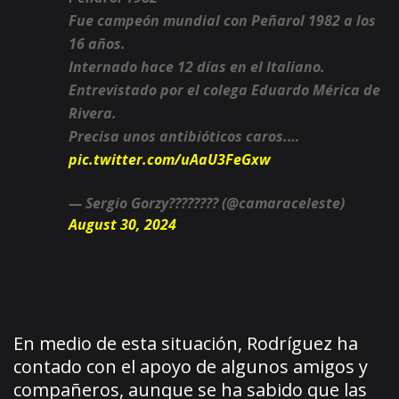
Fue campeón mundial con Peñarol 1982 a los
16 años.
Internado hace 12 días en el Italiano.
Entrevistado por el colega Eduardo Mérica de
Rivera.
Precisa unos antibióticos caros.…
pic.twitter.com/uAaU3FeGxw
— Sergio Gorzy???????? (@camaraceleste)
August 30, 2024
En medio de esta situación, Rodríguez ha
contado con el apoyo de algunos amigos y
compañeros, aunque se ha sabido que las