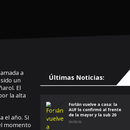
llamada a
Últimas Noticias:
 sido un
arol. El
or la alta
Forlán vuelve a casa: la
AUF lo confirmó al frente
de la mayor y la sub 20
 el año. Si
06/08/26
s el momento