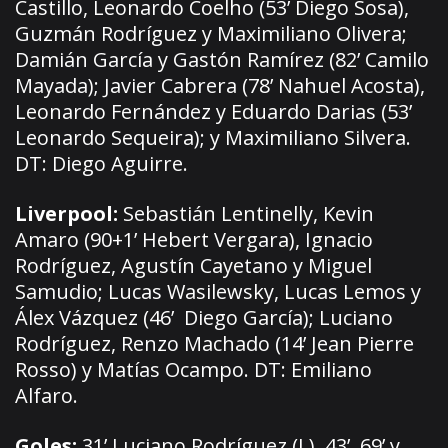
Castillo, Leonardo Coelho (53’ Diego Sosa),
Guzmán Rodríguez y Maximiliano Olivera;
Damián García y Gastón Ramírez (82’ Camilo
Mayada); Javier Cabrera (78’ Nahuel Acosta),
Leonardo Fernández y Eduardo Darias (53’
Leonardo Sequeira); y Maximiliano Silvera.
DT: Diego Aguirre.
Liverpool:
Sebastián Lentinelly, Kevin
Amaro (90+1’ Hebert Vergara), Ignacio
Rodríguez, Agustín Cayetano y Miguel
Samudio; Lucas Wasilewsky, Lucas Lemos y
Álex Vázquez (46’ Diego García); Luciano
Rodríguez, Renzo Machado (14’ Jean Pierre
Rosso) y Matías Ocampo. DT: Emiliano
Alfaro.
Goles:
31’ Luciano Rodríguez (L), 43’, 69’ y