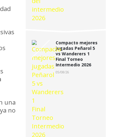
idad
sivas
Compacto mejores
os
jugadas Peñarol 5
vs Wanderers 1
Final Torneo
Intermedio 2026
os
05/08/26
a
on una
 ya no