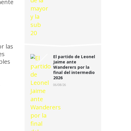
mente
r las
es
El partido de Leonel
ples
Jaime ante
Wanderers por la
final del intermedio
2026
.
06/08/26