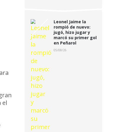
Leonel Jaime la
rompió de nuevo:
jugó, hizo jugar y
marcó su primer gol
en Peñarol
05/08/26
ara
 gran
 el
e