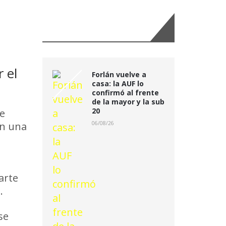
Últimas Noticias:
 el
Forlán vuelve a
casa: la AUF lo
confirmó al frente
de la mayor y la sub
20
te
en una
06/08/26
arte
.
se