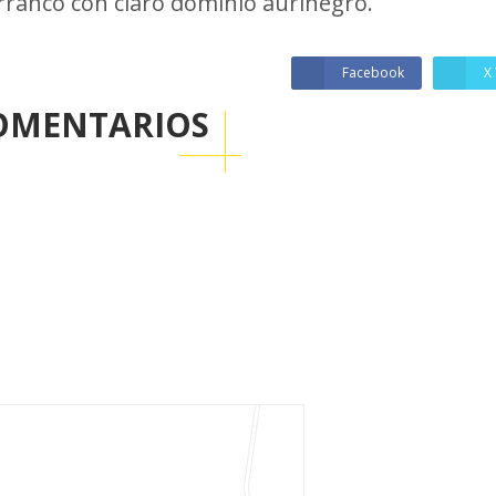
rrancó con claro dominio aurinegro.
Facebook
X 
OMENTARIOS