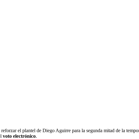
DEL FUTURO: AVANZA
TO ELECTRÓNICO
 DE 2026
forzar el plantel de Diego Aguirre para la segunda mitad de la tempor
el
voto electrónico
.