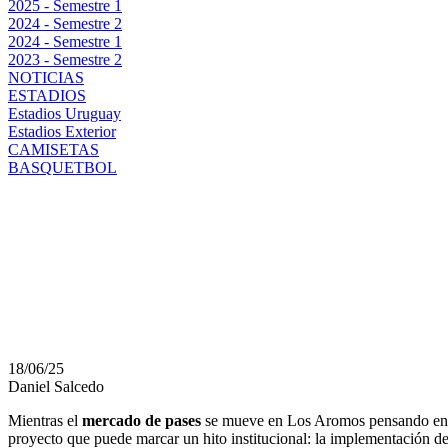
2025 - Semestre 1
2024 - Semestre 2
2024 - Semestre 1
2023 - Semestre 2
NOTICIAS
ESTADIOS
Estadios Uruguay
Estadios Exterior
CAMISETAS
BASQUETBOL
PEÑAROL A UN CLIC 
EL PROYECTO DE VO
PARA LAS ELECCIONES
18/06/25
Daniel Salcedo
Mientras el
mercado de pases
se mueve en Los Aromos pensando en re
proyecto que puede marcar un hito institucional: la implementación d