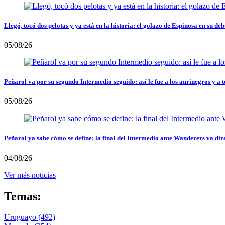
Llegó, tocó dos pelotas y ya está en la historia: el golazo de Espinosa en su deb
05/08/26
Peñarol va por su segundo Intermedio seguido: así le fue a los aurinegros y a t
05/08/26
Peñarol ya sabe cómo se define: la final del Intermedio ante Wanderers va dir
04/08/26
Ver más noticias
Temas:
Uruguayo
(492)