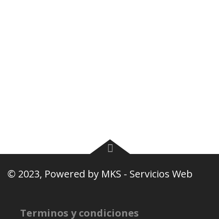
Plantel
Galería
Noticias
Tablas
Camisetas
Estadios Uruguay
Basquetbol
Estadios Exterior
Nosotros
Canciones de la
barra
© 2023, Powered by
MKS - Servicios Web
Terminos y condiciones