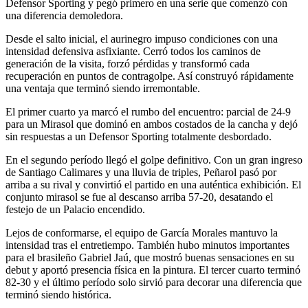
Defensor Sporting y pegó primero en una serie que comenzó con
una diferencia demoledora.
Desde el salto inicial, el aurinegro impuso condiciones con una
intensidad defensiva asfixiante. Cerró todos los caminos de
generación de la visita, forzó pérdidas y transformó cada
recuperación en puntos de contragolpe. Así construyó rápidamente
una ventaja que terminó siendo irremontable.
El primer cuarto ya marcó el rumbo del encuentro: parcial de 24-9
para un Mirasol que dominó en ambos costados de la cancha y dejó
sin respuestas a un Defensor Sporting totalmente desbordado.
En el segundo período llegó el golpe definitivo. Con un gran ingreso
de Santiago Calimares y una lluvia de triples, Peñarol pasó por
arriba a su rival y convirtió el partido en una auténtica exhibición. El
conjunto mirasol se fue al descanso arriba 57-20, desatando el
festejo de un Palacio encendido.
Lejos de conformarse, el equipo de García Morales mantuvo la
intensidad tras el entretiempo. También hubo minutos importantes
para el brasileño Gabriel Jaú, que mostró buenas sensaciones en su
debut y aportó presencia física en la pintura. El tercer cuarto terminó
82-30 y el último período solo sirvió para decorar una diferencia que
terminó siendo histórica.