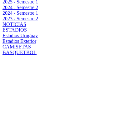
2025 - Semestre 1
2024 - Semestre 2
2024 - Semestre 1
2023 - Semestre 2
NOTICIAS
ESTADIOS
Estadios Uruguay
Estadios Exterior
CAMISETAS
BASQUETBOL
PEÑAROL
APLASTÓ A
DEFENSOR
SPORTING Y
ARRANCÓ LAS
SEMIFINALES