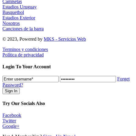
Camisetas
Estadios Uruguay
Basquetbol
Estadios Exterior
Nosotros
Canciones de la barra
© 2023, Powered by
MKS - Servicios Web
Terminos y condiciones
Política de privacidad
Login To Your Account
Forget
Password?
Try Our Socials Also
Facebook
Twitter
Google+