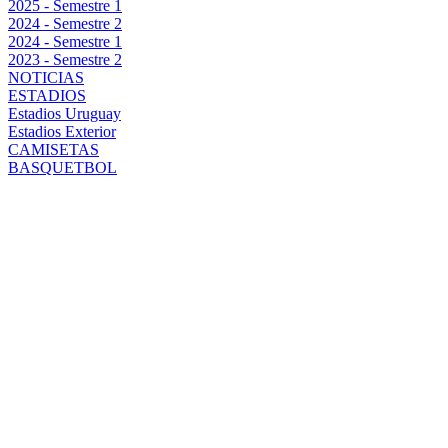
2025 - Semestre 1
2024 - Semestre 2
2024 - Semestre 1
2023 - Semestre 2
NOTICIAS
ESTADIOS
Estadios Uruguay
Estadios Exterior
CAMISETAS
BASQUETBOL
PEÑAROL
ARRANCÓ EL
2026 COMO
ÚNICO LÍDER
DE LA LUB
TRAS VENCER