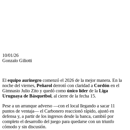
CON
AUTORIDAD A
CORDÓN
10/01/26
Gonzalo Giliotti
El
equipo aurinegro
comenzó el 2026 de la mejor manera. En la
noche del viernes,
Peñarol
derrotó con claridad a
Cordón
en el
Gimnasio Julio Zito y quedó como
único líder
de la
Liga
Uruguaya de Básquetbol
, al cierre de la fecha 15.
Pese a un arranque adverso —con el local llegando a sacar 11
puntos de ventaja— el Carbonero reaccionó rápido, ajustó en
defensa y, a partir de los ingresos desde la banca, cambió por
completo el desarrollo del juego para quedarse con un triunfo
cómodo y sin discusión.