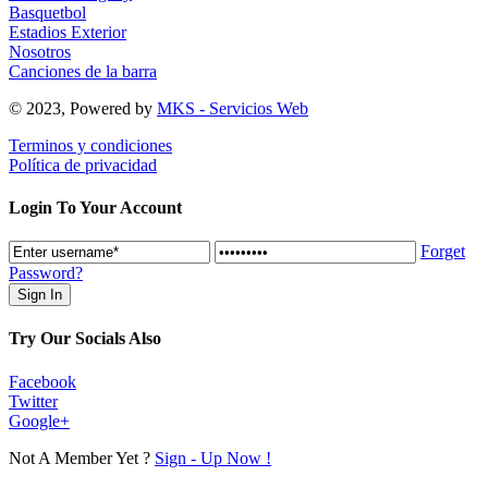
Basquetbol
Estadios Exterior
Nosotros
Canciones de la barra
© 2023, Powered by
MKS - Servicios Web
Terminos y condiciones
Política de privacidad
Login To Your Account
Forget
Password?
Try Our Socials Also
Facebook
Twitter
Google+
Not A Member Yet ?
Sign - Up Now !