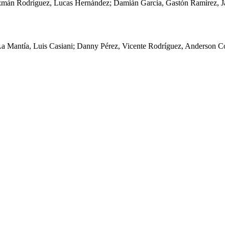
mán Rodríguez, Lucas Hernández; Damián García, Gastón Ramírez, Ja
La Mantía, Luis Casiani; Danny Pérez, Vicente Rodríguez, Anderson C