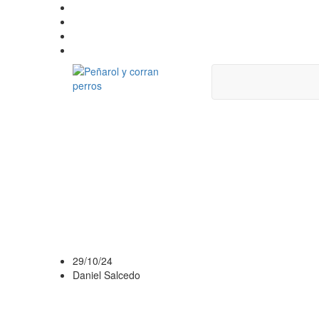
PEÑAROL BUSCA
IDEAL: ¿EDUARD
DEFENSOR QUE 
SUSTIUIR A GUZ
29/10/24
Daniel Salcedo