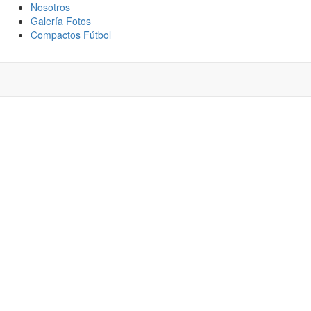
Nosotros
Galería Fotos
Compactos Fútbol
 SU REFUERZO
O BAUERMANN, EL
NECESITA PARA
MÁN RODRIGUEZ?