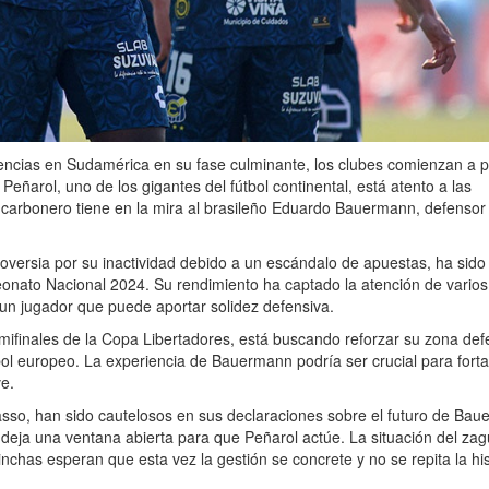
encias en Sudamérica en su fase culminante, los clubes comienzan a 
Peñarol, uno de los gigantes del fútbol continental, está atento a las
carbonero tiene en la mira al brasileño Eduardo Bauermann, defensor 
oversia por su inactividad debido a un escándalo de apuestas, ha sido
onato Nacional 2024. Su rendimiento ha captado la atención de varios
un jugador que puede aportar solidez defensiva.
mifinales de la Copa Libertadores, está buscando reforzar su zona def
ol europeo. La experiencia de Bauermann podría ser crucial para forta
e.
sso, han sido cautelosos en sus declaraciones sobre el futuro de Bau
e deja una ventana abierta para que Peñarol actúe. La situación del za
chas esperan que esta vez la gestión se concrete y no se repita la his