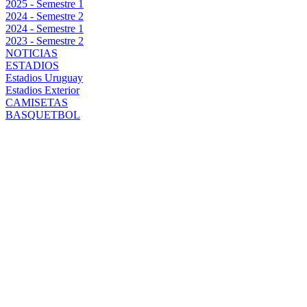
2025 - Semestre 1
2024 - Semestre 2
2024 - Semestre 1
2023 - Semestre 2
NOTICIAS
ESTADIOS
Estadios Uruguay
Estadios Exterior
CAMISETAS
BASQUETBOL
PEÑAROL
CIERRA LA
PUERTA A
NUEVAS
INCORPORACIONES
PARA ESTE