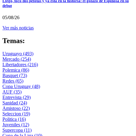
Llegó, tocó dos pelotas y ya está en la historia: el golazo de Espinosa en su
debut
05/08/26
Ver más noticias
Temas:
Uruguayo
(493)
Mercado
(254)
Libertadores
(216)
Polemica
(86)
Basquet
(73)
Redes
(65)
Copa Uruguay
(48)
AUF
(35)
Entrevista
(29)
Sanidad
(24)
Amistoso
(22)
Seleccion
(19)
Politica
(16)
Juveniles
(12)
Supercopa
(11)
Copa de la Liga
(10)