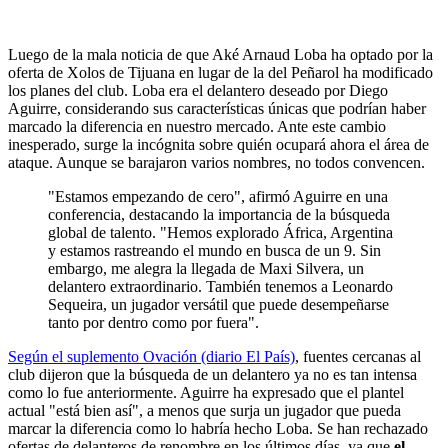
Luego de la mala noticia de que Aké Arnaud Loba ha optado por la
oferta de Xolos de Tijuana en lugar de la del Peñarol ha modificado
los planes del club. Loba era el delantero deseado por Diego
Aguirre, considerando sus características únicas que podrían haber
marcado la diferencia en nuestro mercado. Ante este cambio
inesperado, surge la incógnita sobre quién ocupará ahora el área de
ataque. Aunque se barajaron varios nombres, no todos convencen.
"Estamos empezando de cero", afirmó Aguirre en una
conferencia, destacando la importancia de la búsqueda
global de talento. "Hemos explorado África, Argentina
y estamos rastreando el mundo en busca de un 9. Sin
embargo, me alegra la llegada de Maxi Silvera, un
delantero extraordinario. También tenemos a Leonardo
Sequeira, un jugador versátil que puede desempeñarse
tanto por dentro como por fuera".
Según el suplemento Ovación (diario El País)
, fuentes cercanas al
club dijeron que la búsqueda de un delantero ya no es tan intensa
como lo fue anteriormente. Aguirre ha expresado que el plantel
actual "está bien así", a menos que surja un jugador que pueda
marcar la diferencia como lo habría hecho Loba. Se han rechazado
ofertas de delanteros de renombre en los últimos días, ya que
el