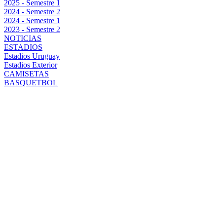
2025 - Semestre 1
2024 - Semestre 2
2024 - Semestre 1
2023 - Semestre 2
NOTICIAS
ESTADIOS
Estadios Uruguay
Estadios Exterior
CAMISETAS
BASQUETBOL
PEÑAROL CON
DOS CARAS
NUEVAS PARA
VISITAR A
TACUAREMBÓ
POR LA COPA