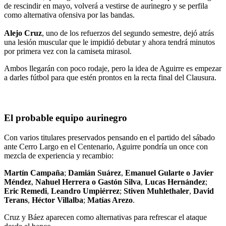
de rescindir en mayo, volverá a vestirse de aurinegro y se perfila
como alternativa ofensiva por las bandas.
Alejo Cruz
, uno de los refuerzos del segundo semestre, dejó atrás
una lesión muscular que le impidió debutar y ahora tendrá minutos
por primera vez con la camiseta mirasol.
Ambos llegarán con poco rodaje, pero la idea de Aguirre es empezar
a darles fútbol para que estén prontos en la recta final del Clausura.
El probable equipo aurinegro
Con varios titulares preservados pensando en el partido del sábado
ante Cerro Largo en el Centenario, Aguirre pondría un once con
mezcla de experiencia y recambio:
Martín Campaña
;
Damián Suárez
,
Emanuel Gularte o Javier
Méndez
,
Nahuel Herrera o Gastón Silva
,
Lucas Hernández
;
Eric Remedi
,
Leandro Umpiérrez
;
Stiven Muhlethaler
,
David
Terans
,
Héctor Villalba
;
Matías Arezo
.
Cruz y Báez aparecen como alternativas para refrescar el ataque