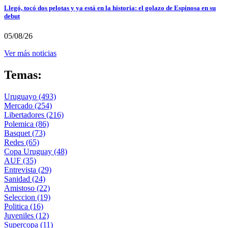
Llegó, tocó dos pelotas y ya está en la historia: el golazo de Espinosa en su
debut
05/08/26
Ver más noticias
Temas:
Uruguayo
(493)
Mercado
(254)
Libertadores
(216)
Polemica
(86)
Basquet
(73)
Redes
(65)
Copa Uruguay
(48)
AUF
(35)
Entrevista
(29)
Sanidad
(24)
Amistoso
(22)
Seleccion
(19)
Politica
(16)
Juveniles
(12)
Supercopa
(11)