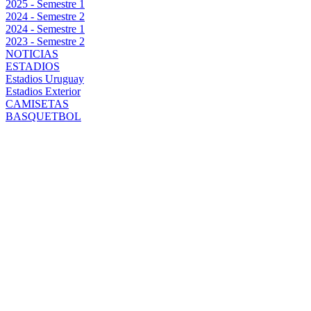
2025 - Semestre 1
2024 - Semestre 2
2024 - Semestre 1
2023 - Semestre 2
NOTICIAS
ESTADIOS
Estadios Uruguay
Estadios Exterior
CAMISETAS
BASQUETBOL
PEÑAROL:
DIEGO
AGUIRRE
VALORA EL
EMPATE ANTE
COLO COLO Y