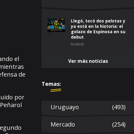
Llegó, tocó dos pelotas y
ya está en la historia: el
golazo de Espinosa en su
debut
05/08/26
ando el
Ver más noticias
 mientras
efensa de
Temas:
guido por
 Peñarol
Uruguayo
(493)
Mercado
(254)
 segundo