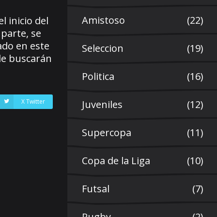
Amistoso
(22)
 inicio del
 parte, se
ado en este
Seleccion
(19)
nde buscarán
Politica
(16)
X Twitter
Juveniles
(12)
Supercopa
(11)
Copa de la Liga
(10)
Futsal
(7)
Rugby
(2)