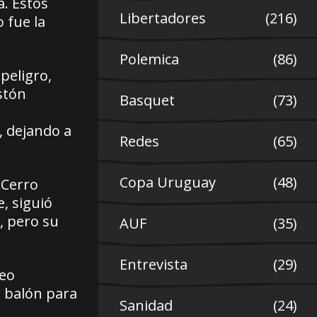
a. Estos
Libertadores
(216)
 fue la
Polemica
(86)
peligro,
stón
Basquet
(73)
, dejando a
Redes
(65)
Copa Uruguay
(48)
 Cerro
, siguió
, pero su
AUF
(35)
Entrevista
(29)
Leo
l balón para
Sanidad
(24)