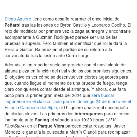
Diego Aguirre
tiene como desafío rearmar el once inicial de
Peñarol
tras las lesiones de Byron Castillo y Leonardo Coelho. El
reto de modificar por primera vez la zaga aurinegra y encontrarle
acompañante a Guzmán Rodríguez parece ser una de las
pruebas a superar. Pero también el identificar qué rol le dará la
Fiera a Gastón Ramírez en el partido de su retorno a la
convocatoria tras la lesión ante Cerro Largo.
Además, el entrenador suele sorprender con el movimiento de
alguna pieza en función del rival y de los compromisos siguientes.
El objetivo es ver cómo se desenvuelven ciertos jugadores para
que, cuando llegue el momento de una prueba de fuego, tenga
claro con quiénes contar desde el arranque. Y ahora, que falta
poco para la primer gran meta del 2024 que
será buscar
imponerse en el clásico fijado para el domingo 24 de marzo en el
Estadio Campeón del Siglo
, el DT quiere analizar el desempeño
de ciertas piezas. Las primeras dos
interrogantes
para el cruce
inminente ante
Racing
el sábado a las 19:30 horas (
VTV
Plus
/
Star+
) en el
Parque Viera
parecen estar resueltas: Javier
Méndez le ganaría la pulseada a Martín Gianoli para reemplazar