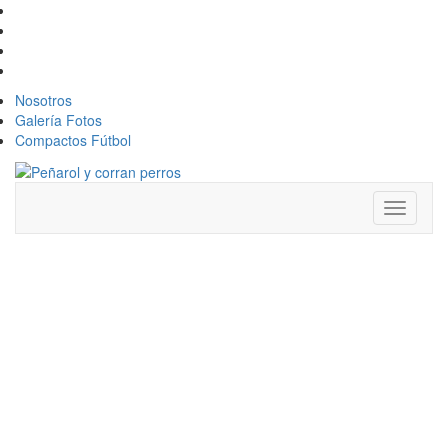
Nosotros
Galería Fotos
Compactos Fútbol
Toggle
navigati
PEÑAROL: LA
DUDA A
RESOLVER
POR DIEGO