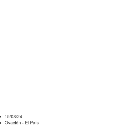
AGUIRRE
MIRANDO DE
REOJO EL
CLÁSICO Y
LOS
POSIBLES
INGRESOS
ANTE RACING
15/03/24
Ovación - El País