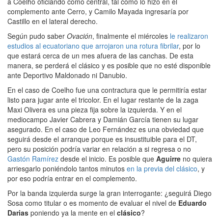
a Coelho oficiando como central, tal como lo hizo en el
complemento ante Cerro, y Camilo Mayada ingresaría por
Castillo en el lateral derecho.
Según pudo saber
Ovación
, finalmente el miércoles
le realizaron
estudios al ecuatoriano que arrojaron una rotura fibrilar
, por lo
que estará cerca de un mes afuera de las canchas. De esta
manera, se perderá el clásico y es posible que no esté disponible
ante Deportivo Maldonado ni Danubio.
En el caso de Coelho fue una contractura que le permitiría estar
listo para jugar ante el tricolor. En el lugar restante de la zaga
Maxi Olivera es una pieza fija sobre la izquierda. Y en el
mediocampo Javier Cabrera y Damián García tienen su lugar
asegurado. En el caso de Leo Fernández es una obviedad que
seguirá desde el arranque porque es insustituible para el DT,
pero su posición podría variar en relación a si regresa o no
Gastón Ramírez
desde el inicio. Es posible que
Aguirre
no quiera
arriesgarlo poniéndolo tantos minutos
en la previa del clásico
, y
por eso podría entrar en el complemento.
Por la banda izquierda surge la gran interrogante: ¿seguirá Diego
Sosa como titular o es momento de evaluar el nivel de
Eduardo
Darias
poniendo ya la mente en el
clásico
?