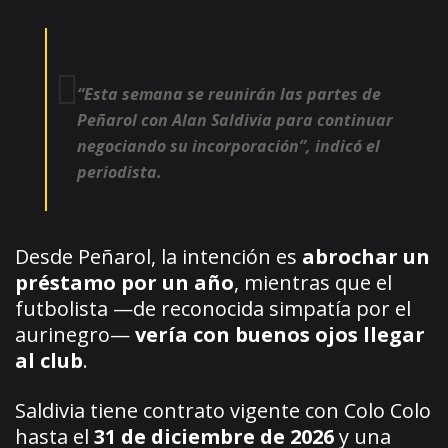
“Esta semana se reunirán las partes de
Peñarol con Alan Saldivia para continuar
negociando su incorporación”, indicó el
periodista.
Desde Peñarol, la intención es
abrochar un
préstamo por un año
, mientras que el
futbolista —de reconocida simpatía por el
aurinegro—
vería con buenos ojos llegar
al club
.
Saldivia tiene contrato vigente con Colo Colo
hasta el
31 de diciembre de 2026
y una