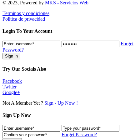
© 2023, Powered by
MKS - Servicios Web
Terminos y condiciones
Política de privacidad
Login To Your Account
Forget
Password?
Try Our Socials Also
Facebook
Twitter
Google+
Not A Member Yet ?
Sign - Up Now !
Sign Up Now
Forget Password?