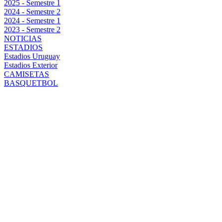
2025 - Semestre 1
2024 - Semestre 2
2024 - Semestre 1
2023 - Semestre 2
NOTICIAS
ESTADIOS
Estadios Uruguay
Estadios Exterior
CAMISETAS
BASQUETBOL
PEÑAROL SE
REFUGIA EN
HUDSON:
¿CÓMO ES EL
HOTEL DE
LUJO DONDE