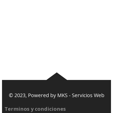
Plantel
Galería
Noticias
Tablas
Camisetas
Estadios Uruguay
Basquetbol
Estadios Exterior
Nosotros
Canciones de la
barra
© 2023, Powered by
MKS - Servicios Web
Terminos y condiciones