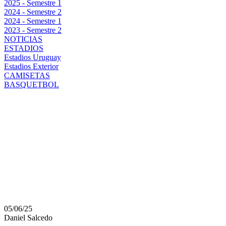
2025 - Semestre 1
2024 - Semestre 2
2024 - Semestre 1
2023 - Semestre 2
NOTICIAS
ESTADIOS
Estadios Uruguay
Estadios Exterior
CAMISETAS
BASQUETBOL
PEÑAROL TIENE CON 
BRASILEÑOS: CHILAV
CARBONERO Y RESPA
MUSLERA
05/06/25
Daniel Salcedo