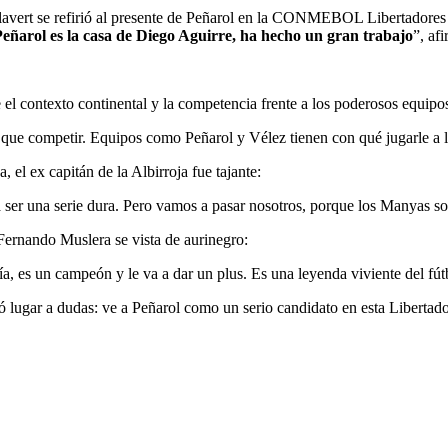
ilavert se refirió al presente de Peñarol en la CONMEBOL Libertadores 
Peñarol es la casa de Diego Aguirre, ha hecho un gran trabajo
”, af
 el contexto continental y la competencia frente a los poderosos equipos
y que competir. Equipos como Peñarol y Vélez tienen con qué jugarle a 
 el ex capitán de la Albirroja fue tajante:
 ser una serie dura. Pero vamos a pasar nosotros, porque los Manyas s
Fernando Muslera se vista de aurinegro:
ía, es un campeón y le va a dar un plus. Es una leyenda viviente del fú
ó lugar a dudas: ve a Peñarol como un serio candidato en esta Libertad