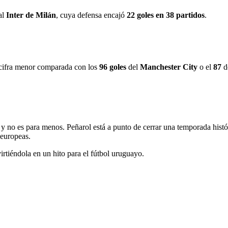
al
Inter de Milán
, cuya defensa encajó
22 goles en 38 partidos
.
 cifra menor comparada con los
96 goles
del
Manchester City
o el
87
d
, y no es para menos. Peñarol está a punto de cerrar una temporada his
 europeas.
rtiéndola en un hito para el fútbol uruguayo.