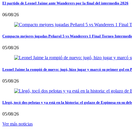
El partido de Leonel Jaime ante Wanderers por la final del intermedio 2026
06/08/26
Compacto mejores jugadas Peñarol 5 vs Wanderers 1 Final Torneo Intermedi
05/08/26
Leonel Jaime la rompió de nuevo: jugó, hizo jugar y marcó su primer gol en 
05/08/26
Llegó, tocó dos pelotas y ya está en la historia: el golazo de Espinosa en su deb
05/08/26
Ver más noticias