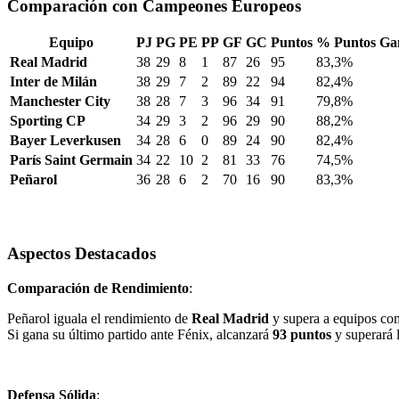
Comparación con Campeones Europeos
Equipo
PJ
PG
PE
PP
GF
GC
Puntos
% Puntos Ga
Real Madrid
38
29
8
1
87
26
95
83,3%
Inter de Milán
38
29
7
2
89
22
94
82,4%
Manchester City
38
28
7
3
96
34
91
79,8%
Sporting CP
34
29
3
2
96
29
90
88,2%
Bayer Leverkusen
34
28
6
0
89
24
90
82,4%
París Saint Germain
34
22
10
2
81
33
76
74,5%
Peñarol
36
28
6
2
70
16
90
83,3%
Aspectos Destacados
Comparación de Rendimiento
:
Peñarol iguala el rendimiento de
Real Madrid
y supera a equipos c
Si gana su último partido ante Fénix, alcanzará
93 puntos
y superará 
Defensa Sólida
: