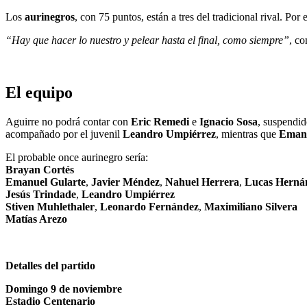
Los
aurinegros
, con 75 puntos, están a tres del tradicional rival. Por
“Hay que hacer lo nuestro y pelear hasta el final, como siempre”
, co
El equipo
Aguirre no podrá contar con
Eric Remedi
e
Ignacio Sosa
, suspendid
acompañado por el juvenil
Leandro Umpiérrez
, mientras que
Emanu
El probable once aurinegro sería:
Brayan Cortés
Emanuel Gularte
,
Javier Méndez
,
Nahuel Herrera
,
Lucas Herná
Jesús Trindade
,
Leandro Umpiérrez
Stiven Muhlethaler
,
Leonardo Fernández
,
Maximiliano Silvera
Matías Arezo
Detalles del partido
Domingo 9 de noviembre
Estadio Centenario