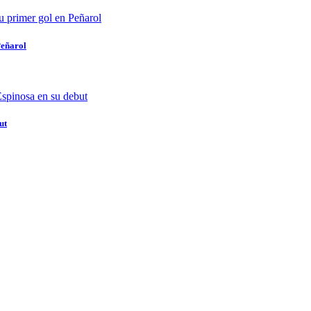
Peñarol
ut