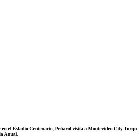
AZAÑA: VISITA A CIT
ORZAR UNA FINAL
AL
 en el Estadio Centenario
,
Peñarol visita a Montevideo City Torqu
la Anual
.