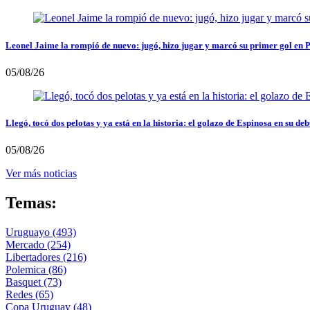
Leonel Jaime la rompió de nuevo: jugó, hizo jugar y marcó su primer gol en 
05/08/26
Llegó, tocó dos pelotas y ya está en la historia: el golazo de Espinosa en su deb
05/08/26
Ver más noticias
Temas:
Uruguayo
(493)
Mercado
(254)
Libertadores
(216)
Polemica
(86)
Basquet
(73)
Redes
(65)
Copa Uruguay
(48)