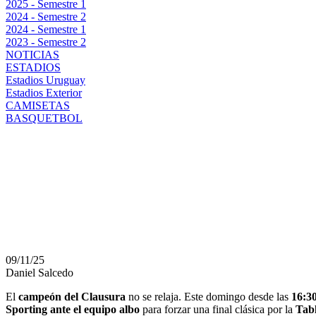
2025 - Semestre 1
2024 - Semestre 2
2024 - Semestre 1
2023 - Semestre 2
NOTICIAS
ESTADIOS
Estadios Uruguay
Estadios Exterior
CAMISETAS
BASQUETBOL
PEÑAROL VA POR LA H
TORQUE BUSCANDO F
CLÁSICA POR LA ANU
09/11/25
Daniel Salcedo
El
campeón del Clausura
no se relaja. Este domingo desde las
16:30
Sporting ante el equipo albo
para forzar una final clásica por la
Tab