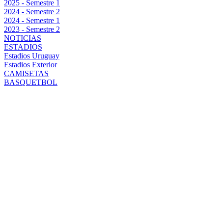
2025 - Semestre 1
2024 - Semestre 2
2024 - Semestre 1
2023 - Semestre 2
NOTICIAS
ESTADIOS
Estadios Uruguay
Estadios Exterior
CAMISETAS
BASQUETBOL
PEÑAROL
VENCIÓ A
HEBRAICA
MACABI Y
ESTIRÓ LA
VENTAJA EN