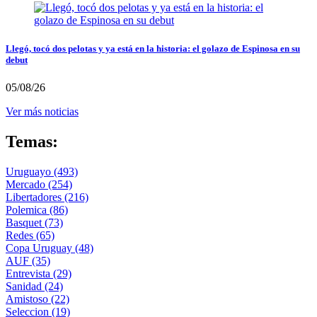
Llegó, tocó dos pelotas y ya está en la historia: el golazo de Espinosa en su
debut
05/08/26
Ver más noticias
Temas:
Uruguayo
(493)
Mercado
(254)
Libertadores
(216)
Polemica
(86)
Basquet
(73)
Redes
(65)
Copa Uruguay
(48)
AUF
(35)
Entrevista
(29)
Sanidad
(24)
Amistoso
(22)
Seleccion
(19)