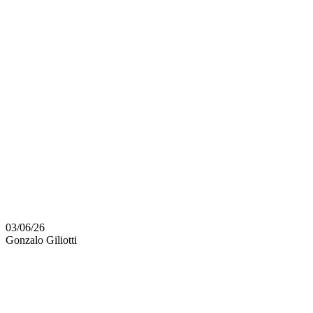
COMPRAR Y
DETALLES
DEL PRIMER
PARTIDO DE
LAS FINALES
DE LA LUB
03/06/26
Gonzalo Giliotti