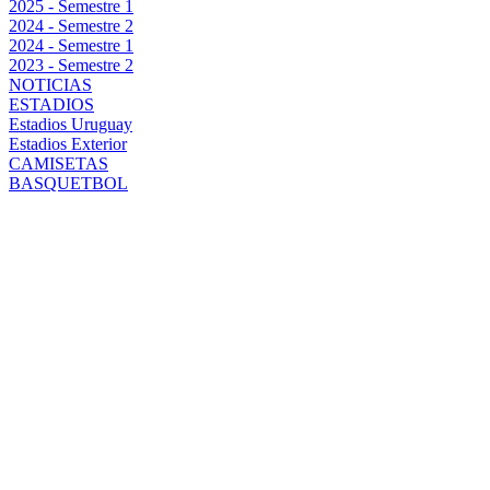
2025 - Semestre 1
2024 - Semestre 2
2024 - Semestre 1
2023 - Semestre 2
NOTICIAS
ESTADIOS
Estadios Uruguay
Estadios Exterior
CAMISETAS
BASQUETBOL
PEÑAROL VS
BOSTON
RIVER POR LA
COPA DE LA
LIGA AUF:
HORA,