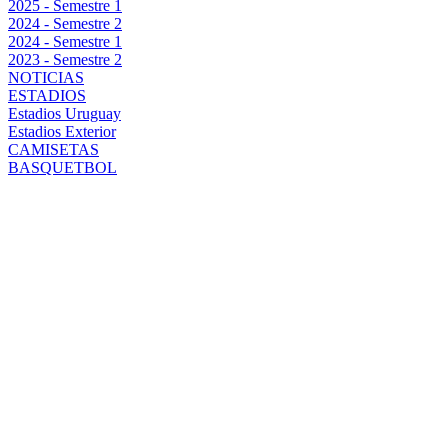
2025 - Semestre 1
2024 - Semestre 2
2024 - Semestre 1
2023 - Semestre 2
NOTICIAS
ESTADIOS
Estadios Uruguay
Estadios Exterior
CAMISETAS
BASQUETBOL
PEÑAROL VS.
BOSTON
RIVER: TODO
LO QUE
NECESITAS
SABER SOBRE