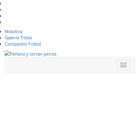
Nosotros
Galería Fotos
Compactos Fútbol
Toggle
navigati
PEÑAROL
VUELVE A
SEMIFINALES
DE LA COPA