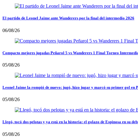
El partido de Leonel Jaime ante Wanderers por la final del intermedio 2026
06/08/26
Compacto mejores jugadas Peñarol 5 vs Wanderers 1 Final Torneo Intermedi
05/08/26
Leonel Jaime la rompió de nuevo: jugó, hizo jugar y marcó su primer gol en 
05/08/26
Llegó, tocó dos pelotas y ya está en la historia: el golazo de Espinosa en su deb
05/08/26