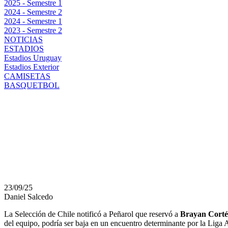
2025 - Semestre 1
2024 - Semestre 2
2024 - Semestre 1
2023 - Semestre 2
NOTICIAS
ESTADIOS
Estadios Uruguay
Estadios Exterior
CAMISETAS
BASQUETBOL
PEÑAROL Y LA FECHA
CORTÉS RESERVADO 
PERDERSE UN PARTI
23/09/25
Daniel Salcedo
La Selección de Chile notificó a Peñarol que reservó a
Brayan Corté
del equipo, podría ser baja en un encuentro determinante por la Lig