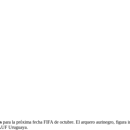
 FIFA: BRAYAN
POR CHILE Y PODRÍA
DO CLAVE
s
para la próxima fecha FIFA de octubre. El arquero aurinegro, figura in
a AUF Uruguaya.