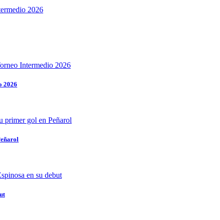
o 2026
Peñarol
ut