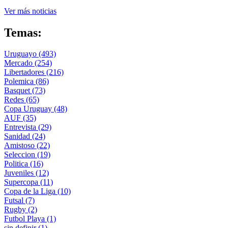
Ver más noticias
Temas:
Uruguayo
(493)
Mercado
(254)
Libertadores
(216)
Polemica
(86)
Basquet
(73)
Redes
(65)
Copa Uruguay
(48)
AUF
(35)
Entrevista
(29)
Sanidad
(24)
Amistoso
(22)
Seleccion
(19)
Politica
(16)
Juveniles
(12)
Supercopa
(11)
Copa de la Liga
(10)
Futsal
(7)
Rugby
(2)
Futbol Playa
(1)
sin definir
(1)