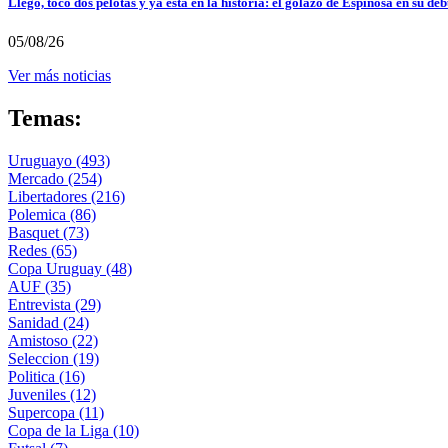
Llegó, tocó dos pelotas y ya está en la historia: el golazo de Espinosa en su deb
05/08/26
Ver más noticias
Temas:
Uruguayo
(493)
Mercado
(254)
Libertadores
(216)
Polemica
(86)
Basquet
(73)
Redes
(65)
Copa Uruguay
(48)
AUF
(35)
Entrevista
(29)
Sanidad
(24)
Amistoso
(22)
Seleccion
(19)
Politica
(16)
Juveniles
(12)
Supercopa
(11)
Copa de la Liga
(10)