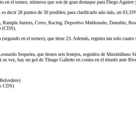
to en el torneo, números que son de gran destaque para Diego Aguirre y 
es decir 28 puntos de 30 posibles; para clarificarlo aún más, un 93,33%
s, Rampla Juniors, Cerro, Racing, Deportivo Maldonado, Danubio, Bosto
lo (CDS).
segundo en el torneo), que tiene 23. Además, registra tan solo cuatro t
eonardo Sequeira, que tienen seis festejos, seguidos de Maximiliano S
u vez, hay un gol de Thiago Galletto en contra en el triunfo ante Rive
 Belvedere)
io CDS)