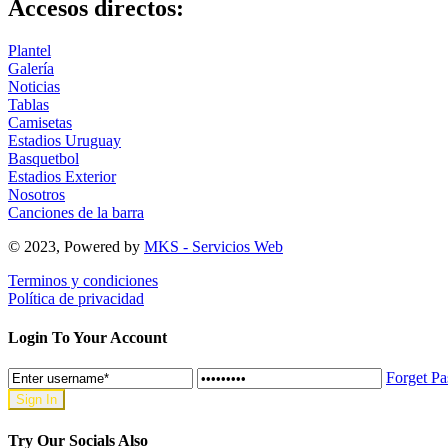
Accesos directos:
Plantel
Galería
Noticias
Tablas
Camisetas
Estadios Uruguay
Basquetbol
Estadios Exterior
Nosotros
Canciones de la barra
© 2023, Powered by
MKS - Servicios Web
Terminos y condiciones
Política de privacidad
Login To Your Account
Forget P
Try Our Socials Also