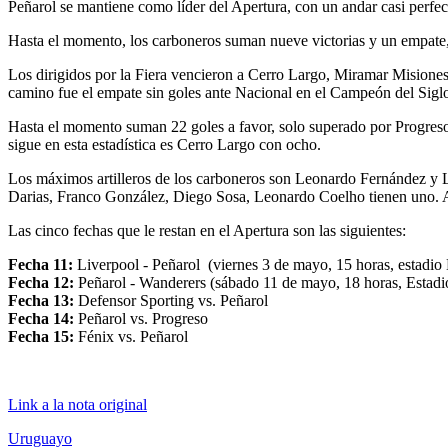
Peñarol se mantiene como líder del Apertura, con un andar casi perfec
Hasta el momento, los carboneros suman nueve victorias y un empate, 
Los dirigidos por la Fiera vencieron a Cerro Largo, Miramar Misione
camino fue el empate sin goles ante Nacional en el Campeón del Sig
Hasta el momento suman 22 goles a favor, solo superado por Progreso (
sigue en esta estadística es Cerro Largo con ocho.
Los máximos artilleros de los carboneros son Leonardo Fernández y L
Darias, Franco González, Diego Sosa, Leonardo Coelho tienen uno. A s
Las cinco fechas que le restan en el Apertura son las siguientes:
Fecha 11:
Liverpool - Peñarol (viernes 3 de mayo, 15 horas, estadio
Fecha 12:
Peñarol - Wanderers (sábado 11 de mayo, 18 horas, Estad
Fecha 13:
Defensor Sporting vs. Peñarol
Fecha 14:
Peñarol vs. Progreso
Fecha 15:
Fénix vs. Peñarol
Link a la nota original
Uruguayo