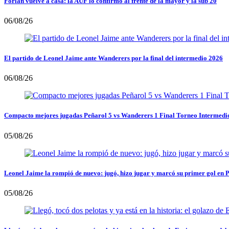
Forlán vuelve a casa: la AUF lo confirmó al frente de la mayor y la sub 20
06/08/26
El partido de Leonel Jaime ante Wanderers por la final del intermedio 2026
06/08/26
Compacto mejores jugadas Peñarol 5 vs Wanderers 1 Final Torneo Intermedi
05/08/26
Leonel Jaime la rompió de nuevo: jugó, hizo jugar y marcó su primer gol en 
05/08/26