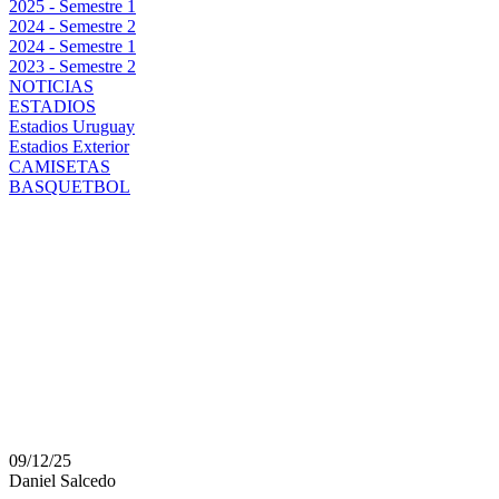
2025 - Semestre 1
2024 - Semestre 2
2024 - Semestre 1
2023 - Semestre 2
NOTICIAS
ESTADIOS
Estadios Uruguay
Estadios Exterior
CAMISETAS
BASQUETBOL
PEÑAROL Y UN MERC
DECISIVO: LAS ALTAS
RENOVACIONES QUE 
PLANTEL QUE CAMBIA
09/12/25
Daniel Salcedo