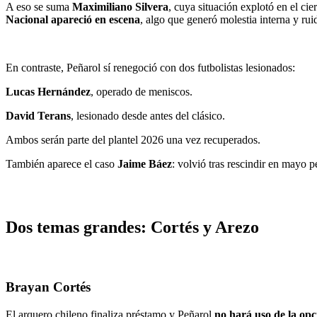
A eso se suma
Maximiliano Silvera
, cuya situación explotó en el ci
Nacional apareció en escena
, algo que generó molestia interna y rui
En contraste, Peñarol sí renegoció con dos futbolistas lesionados:
Lucas Hernández
, operado de meniscos.
David Terans
, lesionado desde antes del clásico.
Ambos serán parte del plantel 2026 una vez recuperados.
También aparece el caso
Jaime Báez
: volvió tras rescindir en mayo 
Dos temas grandes: Cortés y Arezo
Brayan Cortés
El arquero chileno finaliza préstamo y Peñarol
no hará uso de la op