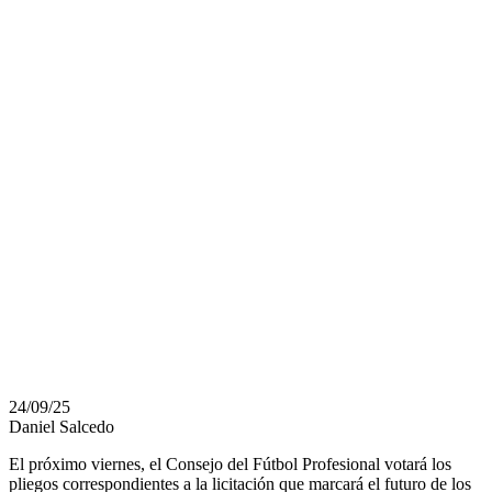
PARA LA
LICITACIÓN
POR LOS
DERECHOS
AUDIOVISUALES
DEL FÚTBOL
URUGUAYO
24/09/25
Daniel Salcedo
El próximo viernes, el Consejo del Fútbol Profesional votará los
pliegos correspondientes a la licitación que marcará el futuro de los