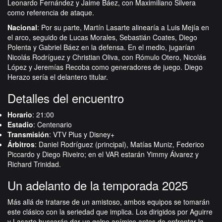
Leonardo Fernández y Jaime Báez, con Maximiliano Silvera
como referencia de ataque.
Nacional
: Por su parte, Martín Lasarte alinearía a Luis Mejía en
el arco, seguido de Lucas Morales, Sebastián Coates, Diego
Polenta y Gabriel Báez en la defensa. En el medio, jugarían
Nicolás Rodríguez y Christian Oliva, con Rómulo Otero, Nicolás
López y Jeremías Recoba como generadores de juego. Diego
Herazo sería el delantero titular.
Detalles del encuentro
Horario
: 21:00
Estadio
: Centenario
Transmisión
: VTV Plus y Disney+
Árbitros
: Daniel Rodríguez (principal), Matías Muniz, Federico
Piccardo y Diego Riveiro; en el VAR estarán Yimmy Álvarez y
Richard Trinidad.
Un adelanto de la temporada 2025
Más allá de tratarse de un amistoso, ambos equipos se tomarán
este clásico con la seriedad que implica. Los dirigidos por Aguirre
y Lasarte buscarán dar un golpe anímico antes de enfrentar la