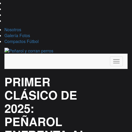
Nosotros
Galería Fotos
Compactos Fútbol
Toggle
navigati
PRIMER
CLÁSICO DE
2025:
PEÑAROL