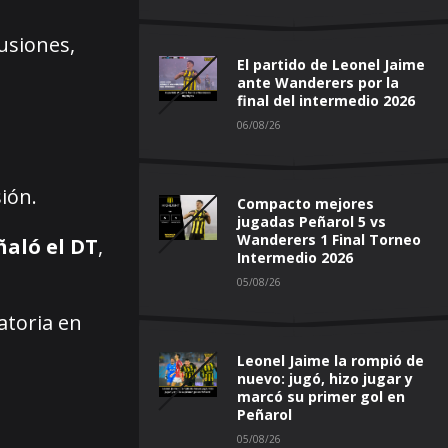
usiones,
El partido de Leonel Jaime
ante Wanderers por la
final del intermedio 2026
06/08/26
ión.
Compacto mejores
jugadas Peñarol 5 vs
Wanderers 1 Final Torneo
ñaló el DT
,
Intermedio 2026
05/08/26
atoria en
Leonel Jaime la rompió de
nuevo: jugó, hizo jugar y
marcó su primer gol en
Peñarol
05/08/26