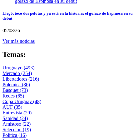
Llegó, tocó dos pelotas y ya está en la historia: el golazo de Espinosa en su
debut
05/08/26
Ver más noticias
Temas:
Uruguayo
(493)
Mercado
(254)
Libertadores
(216)
Polemica
(86)
Basquet
(73)
Redes
(65)
Copa Uruguay
(48)
AUF
(35)
Entrevista
(29)
Sanidad
(24)
Amistoso
(22)
Seleccion
(19)
Politica
(16)