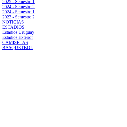
2025 - Semestre 1
2024 - Semestre 2
2024 - Semestre 1
2023 - Semestre 2
NOTICIAS
ESTADIOS
Estadios Uruguay
Estadios Exterior
CAMISETAS
BASQUETBOL
REFUERZO DE
CATEGORÍA
PARA
PEÑAROL:
AKÉ LOBA SE
SUMA AL