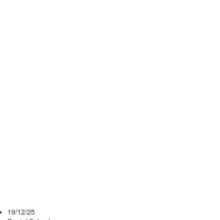
LEO
FERNÁNDEZ :
QUÉ DICEN
EN
ARGENTINA
SOBRE EL
FUTURO DEL
10 DE
PEÑAROL
19/12/25