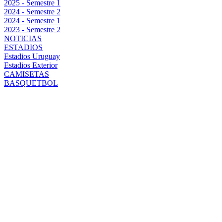
2025 - Semestre 1
2024 - Semestre 2
2024 - Semestre 1
2023 - Semestre 2
NOTICIAS
ESTADIOS
Estadios Uruguay
Estadios Exterior
CAMISETAS
BASQUETBOL
SE CAYÓ EL
PASE DE
NICOLÁS
VALLEJO A
LIVERPOOL Y
PEÑAROL SE