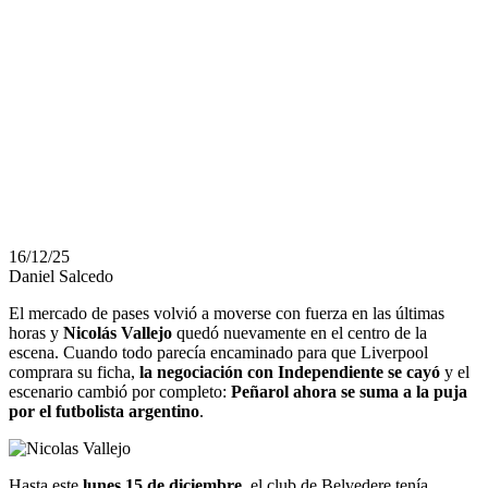
METE EN LA
PELEA POR EL
EXTREMO
ARGENTINO
16/12/25
Daniel Salcedo
El mercado de pases volvió a moverse con fuerza en las últimas
horas y
Nicolás Vallejo
quedó nuevamente en el centro de la
escena. Cuando todo parecía encaminado para que Liverpool
comprara su ficha,
la negociación con Independiente se cayó
y el
escenario cambió por completo:
Peñarol ahora se suma a la puja
por el futbolista argentino
.
Hasta este
lunes 15 de diciembre
, el club de Belvedere tenía