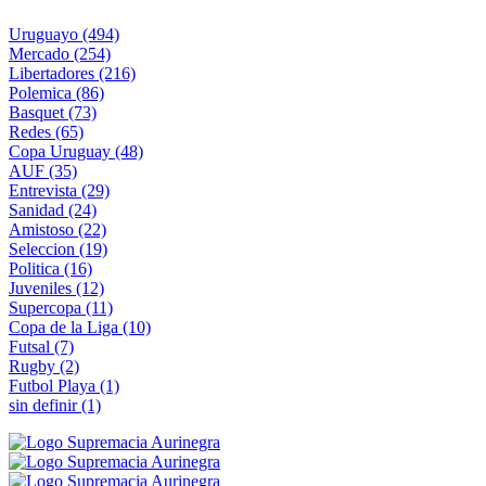
Uruguayo
(494)
Mercado
(254)
Libertadores
(216)
Polemica
(86)
Basquet
(73)
Redes
(65)
Copa Uruguay
(48)
AUF
(35)
Entrevista
(29)
Sanidad
(24)
Amistoso
(22)
Seleccion
(19)
Politica
(16)
Juveniles
(12)
Supercopa
(11)
Copa de la Liga
(10)
Futsal
(7)
Rugby
(2)
Futbol Playa
(1)
sin definir
(1)