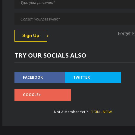
Forget 
TRY OUR SOCIALS ALSO
FACEBOOK
TWITTER
GOOGLE+
Not A Member Yet ?
LOGIN - NOW !