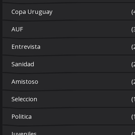
Copa Uruguay
(
AUF
(
Entrevista
(
Sanidad
(
Amistoso
(
Seleccion
(
Politica
(
Juveniles
(