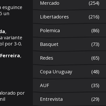
Mercado
(254)
n esguince
ió un
Libertadores
(216)
Polemica
(86)
da
,
a variante
ol por 3-0.
Basquet
(73)
 Ferreira
,
Redes
(65)
Copa Uruguay
(48)
AUF
(35)
alorado por
Entrevista
(29)
nil