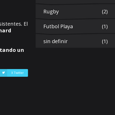
Rugby
(2)
istentes. El
Futbol Playa
(1)
hard
sin definir
(1)
ntando un
X Twitter