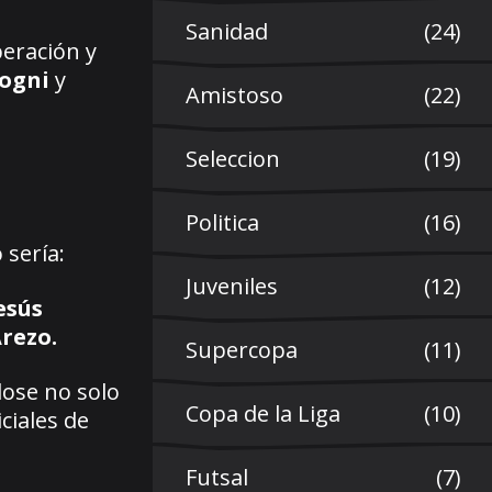
Sanidad
(24)
peración y
ogni
y
Amistoso
(22)
Seleccion
(19)
Politica
(16)
 sería:
Juveniles
(12)
esús
rezo.
Supercopa
(11)
ose no solo
Copa de la Liga
(10)
ciales de
Futsal
(7)