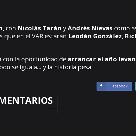
h
, con
Nicolás Tarán
y
Andrés Nievas
como as
as que en el VAR estarán
Leodán González
,
Ric
n con la oportunidad de
arrancar el año leva
todo se iguala… y la historia pesa.
Facebook
MENTARIOS