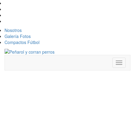
Nosotros
Galería Fotos
Compactos Fútbol
Toggle
navigati
TRAGEDIA EN
EL
BÁSQUETBOL:
MURIÓ