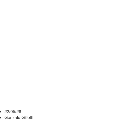
KHAPRI
ALSTON,
EXTRANJERO
QUE
DEFENDIÓ A
PEÑAROL EN
EL METRO
2019
22/05/26
Gonzalo Giliotti