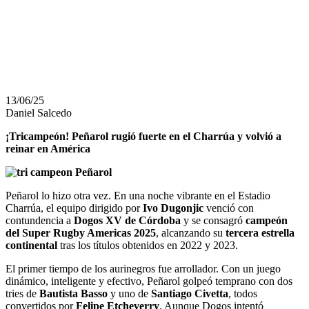
REINAR EN
AMÉRICA
13/06/25
Daniel Salcedo
¡Tricampeón! Peñarol rugió fuerte en el Charrúa y volvió a
reinar en América
Peñarol lo hizo otra vez. En una noche vibrante en el Estadio
Charrúa, el equipo dirigido por
Ivo Dugonjic
venció con
contundencia a
Dogos XV de Córdoba
y se consagró
campeón
del Super Rugby Americas 2025
, alcanzando su
tercera estrella
continental
tras los títulos obtenidos en 2022 y 2023.
El primer tiempo de los aurinegros fue arrollador. Con un juego
dinámico, inteligente y efectivo, Peñarol golpeó temprano con dos
tries de
Bautista Basso
y uno de
Santiago Civetta
, todos
convertidos por
Felipe Etcheverry
. Aunque Dogos intentó