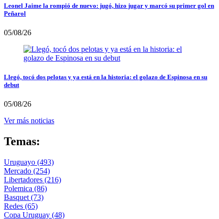
Leonel Jaime la rompió de nuevo: jugó, hizo jugar y marcó su primer gol en
Peñarol
05/08/26
Llegó, tocó dos pelotas y ya está en la historia: el golazo de Espinosa en su
debut
05/08/26
Ver más noticias
Temas:
Uruguayo
(493)
Mercado
(254)
Libertadores
(216)
Polemica
(86)
Basquet
(73)
Redes
(65)
Copa Uruguay
(48)