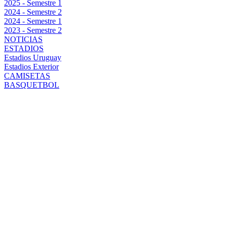
2025 - Semestre 1
2024 - Semestre 2
2024 - Semestre 1
2023 - Semestre 2
NOTICIAS
ESTADIOS
Estadios Uruguay
Estadios Exterior
CAMISETAS
BASQUETBOL
¡TRICAMPEÓN!
PEÑAROL
RUGIÓ
FUERTE EN EL
CHARRÚA Y
VOLVIÓ A