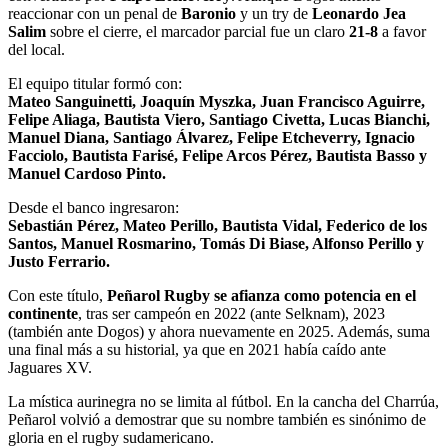
reaccionar con un penal de
Baronio
y un try de
Leonardo Jea
Salim
sobre el cierre, el marcador parcial fue un claro
21-8
a favor
del local.
El equipo titular formó con:
Mateo Sanguinetti, Joaquín Myszka, Juan Francisco Aguirre,
Felipe Aliaga, Bautista Viero, Santiago Civetta, Lucas Bianchi,
Manuel Diana, Santiago Álvarez, Felipe Etcheverry, Ignacio
Facciolo, Bautista Farisé, Felipe Arcos Pérez, Bautista Basso y
Manuel Cardoso Pinto.
Desde el banco ingresaron:
Sebastián Pérez, Mateo Perillo, Bautista Vidal, Federico de los
Santos, Manuel Rosmarino, Tomás Di Biase, Alfonso Perillo y
Justo Ferrario.
Con este título,
Peñarol Rugby se afianza como potencia en el
continente
, tras ser campeón en 2022 (ante Selknam), 2023
(también ante Dogos) y ahora nuevamente en 2025. Además, suma
una final más a su historial, ya que en 2021 había caído ante
Jaguares XV.
La mística aurinegra no se limita al fútbol. En la cancha del Charrúa,
Peñarol volvió a demostrar que su nombre también es sinónimo de
gloria en el rugby sudamericano.