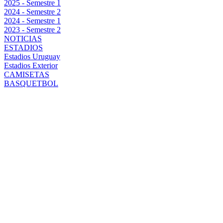
2025 - Semestre 1
2024 - Semestre 2
2024 - Semestre 1
2023 - Semestre 2
NOTICIAS
ESTADIOS
Estadios Uruguay
Estadios Exterior
CAMISETAS
BASQUETBOL
UNO POR
UNO: EL
ANÁLISIS DE
LOS RIVALES
DE PEÑAROL
EN EL GRUPO