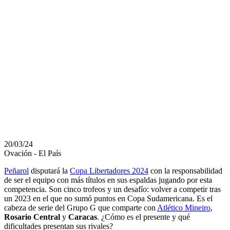
G DE COPA
LIBERTADORES
CON UNA
POTENCIA A
VENCER
20/03/24
Ovación - El País
Peñarol
disputará la
Copa Libertadores 2024
con la responsabilidad
de ser el equipo con más títulos en sus espaldas jugando por esta
competencia. Son cinco trofeos y un desafío: volver a competir tras
un 2023 en el que no sumó puntos en Copa Sudamericana. Es el
cabeza de serie del Grupo G que comparte con
Atlético Mineiro
,
Rosario Central
y
Caracas
. ¿Cómo es el presente y qué
dificultades presentan sus rivales?