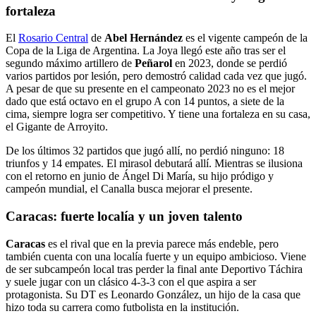
fortaleza
El
Rosario Central
de
Abel Hernández
es el vigente campeón de la
Copa de la Liga de Argentina. La Joya llegó este año tras ser el
segundo máximo artillero de
Peñarol
en 2023, donde se perdió
varios partidos por lesión, pero demostró calidad cada vez que jugó.
A pesar de que su presente en el campeonato 2023 no es el mejor
dado que está octavo en el grupo A con 14 puntos, a siete de la
cima, siempre logra ser competitivo. Y tiene una fortaleza en su casa,
el Gigante de Arroyito.
De los últimos 32 partidos que jugó allí, no perdió ninguno: 18
triunfos y 14 empates. El mirasol debutará allí. Mientras se ilusiona
con el retorno en junio de Ángel Di María, su hijo pródigo y
campeón mundial, el Canalla busca mejorar el presente.
Caracas: fuerte localía y un joven talento
Caracas
es el rival que en la previa parece más endeble, pero
también cuenta con una localía fuerte y un equipo ambicioso. Viene
de ser subcampeón local tras perder la final ante Deportivo Táchira
y suele jugar con un clásico 4-3-3 con el que aspira a ser
protagonista. Su DT es Leonardo González, un hijo de la casa que
hizo toda su carrera como futbolista en la institución.