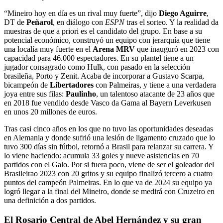
“Mineiro hoy en día es un rival muy fuerte”, dijo
Diego Aguirre
,
DT de
Peñarol
, en diálogo con
ESPN
tras el sorteo. Y la realidad da
muestras de que a priori es el candidato del grupo. En base a su
potencial económico, construyó un equipo con jerarquía que tiene
una localía muy fuerte en el
Arena MRV
que inauguró en 2023 con
capacidad para 46.000 espectadores. En su plantel tiene a un
jugador consagrado como Hulk, con pasado en la selección
brasileña, Porto y Zenit. Acaba de incorporar a Gustavo Scarpa,
bicampeón de
Libertadores
con Palmeiras, y tiene a una verdadera
joya entre sus filas:
Paulinho
, un talentoso atacante de 23 años que
en 2018 fue vendido desde Vasco da Gama al Bayern Leverkusen
en unos 20 millones de euros.
Tras casi cinco años en los que no tuvo las oportunidades deseadas
en Alemania y donde sufrió una lesión de ligamento cruzado que lo
tuvo 300 días sin fútbol, retornó a Brasil para relanzar su carrera. Y
lo viene haciendo: acumula 33 goles y nueve asistencias en 70
partidos con el Galo. Por si fuera poco, viene de ser el goleador del
Brasileirao 2023 con 20 gritos y su equipo finalizó tercero a cuatro
puntos del campeón Palmeiras. En lo que va de 2024 su equipo ya
logró llegar a la final del Mineiro, donde se medirá con Cruzeiro en
una definición a dos partidos.
El Rosario Central de Abel Hernández y su gran