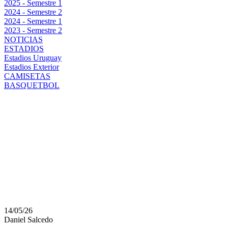
2025 - Semestre 1
2024 - Semestre 2
2024 - Semestre 1
2023 - Semestre 2
NOTICIAS
ESTADIOS
Estadios Uruguay
Estadios Exterior
CAMISETAS
BASQUETBOL
URUGUAY PERDIÓ PAR
FUERTE RESPALDO D
LEGADO DE TABÁREZ 
BIELSA
14/05/26
Daniel Salcedo