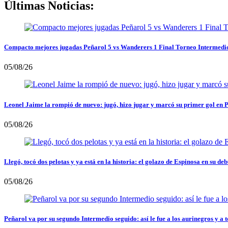
Últimas Noticias:
Compacto mejores jugadas Peñarol 5 vs Wanderers 1 Final Torneo Intermedi
05/08/26
Leonel Jaime la rompió de nuevo: jugó, hizo jugar y marcó su primer gol en 
05/08/26
Llegó, tocó dos pelotas y ya está en la historia: el golazo de Espinosa en su deb
05/08/26
Peñarol va por su segundo Intermedio seguido: así le fue a los aurinegros y a t