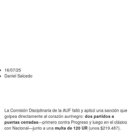
CASTIGAR A
UNA
HINCHADA
QUE NO HIZO
NADA?
16/07/25
Daniel Salcedo
La Comisión Disciplinaria de la AUF falló y aplicó una sanción que
golpea directamente al corazón aurinegro:
dos partidos a
puertas cerradas
—primero contra Progreso y luego en el clásico
con Nacional—junto a una
multa de 120 UR
(unos $219.487).