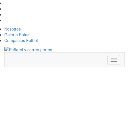
Nosotros
Galería Fotos
Compactos Fútbol
Toggle
navigati
VERGONZOSA
SANCIÓN A
PEÑAROL:
¿POR QUÉ