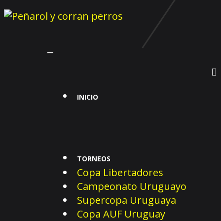
Toggle
navigation
INICIO
TORNEOS
Copa Libertadores
Campeonato Uruguayo
Supercopa Uruguaya
Copa AUF Uruguay