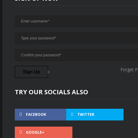
Forget 
TRY OUR SOCIALS ALSO
FACEBOOK
TWITTER
GOOGLE+