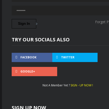
Forget 
TRY OUR SOCIALS ALSO
FACEBOOK
TWITTER
GOOGLE+
Not A Member Yet ?
SIGN - UP NOW !
SIGN UP NOW