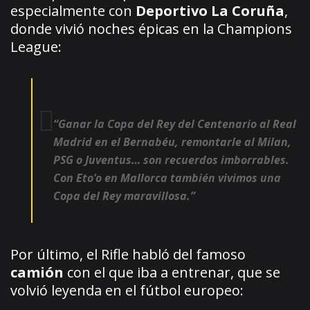
especialmente con
Deportivo La Coruña
,
donde vivió noches épicas en la Champions
League:
“Ganar la Copa del Rey del Centenario al Real
Madrid en el Bernabéu, remontarle al Milan,
PSG o Juventus… son recuerdos imborrables.
Con Eto’o en Mallorca también vivimos una
Copa del Rey maravillosa.”
Por último, el Rifle habló del famoso
camión
con el que iba a entrenar, que se
volvió leyenda en el fútbol europeo: