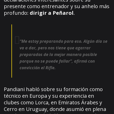
presente como entrenador y su anhelo más
profundo:
dirigir a Peñarol
.
“Me estoy preparando para eso. Algún día se
va a dar, pero nos tiene que agarrar
preparados de la mejor manera posible
porque no se puede fallar”
, afirmó con
convicción el Rifle.
Pandiani habló sobre su formación como
técnico en Europa y su experiencia en
clubes como Lorca, en Emiratos Árabes y
Cerro en Uruguay, donde asumió en plena