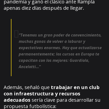
pandemia y ganó el clásico ante Rampla
apenas diez días después de llegar.
“Tenemos un gran poder de convencimiento,
muchas ganas de volver a laburar y
expectativas enormes. Hay que actualizarse
permanentemente; los cursos en Europa te
capacitan con los mejores: Guardiola,
Ancelotti…”
Además, señaló que
trabajar en un club
con infraestructura y recursos
adecuados
sería clave para desarrollar su
propuesta futbolística: