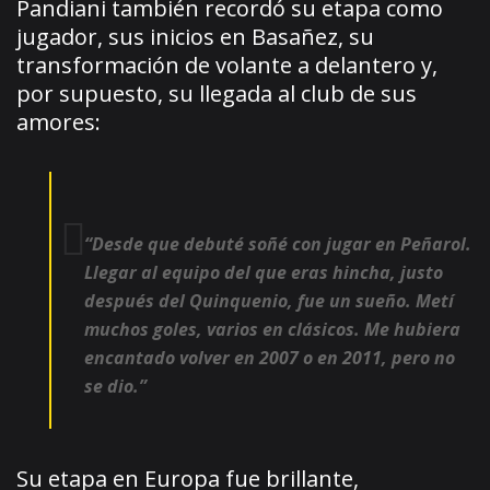
Pandiani también recordó su etapa como
jugador, sus inicios en Basañez, su
transformación de volante a delantero y,
por supuesto, su llegada al club de sus
amores:
“Desde que debuté soñé con jugar en Peñarol.
Llegar al equipo del que eras hincha, justo
después del Quinquenio, fue un sueño. Metí
muchos goles, varios en clásicos. Me hubiera
encantado volver en 2007 o en 2011, pero no
se dio.”
Su etapa en Europa fue brillante,