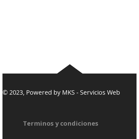
Noticias
Tablas
Camisetas
Estadios Uruguay
Basquetbol
Estadios Exterior
Nosotros
Canciones de la
barra
© 2023, Powered by
MKS - Servicios Web
Terminos y condiciones