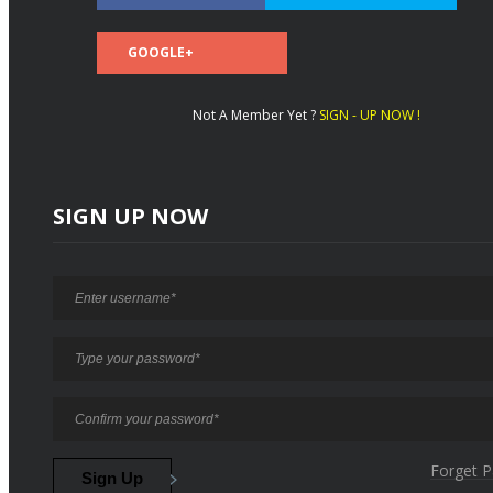
GOOGLE+
Not A Member Yet ?
SIGN - UP NOW !
SIGN UP NOW
Forget 