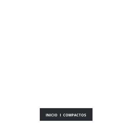
FULL HIGHLIGHTS
DE LOS PARTIDOS
DE PEÑAROL
INICIO
COMPACTOS