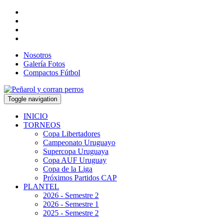
Nosotros
Galería Fotos
Compactos Fútbol
Toggle navigation
INICIO
TORNEOS
Copa Libertadores
Campeonato Uruguayo
Supercopa Uruguaya
Copa AUF Uruguay
Copa de la Liga
Próximos Partidos CAP
PLANTEL
2026 - Semestre 2
2026 - Semestre 1
2025 - Semestre 2