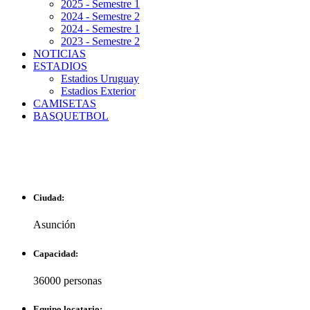
2025 - Semestre 1
2024 - Semestre 2
2024 - Semestre 1
2023 - Semestre 2
NOTICIAS
ESTADIOS
Estadios Uruguay
Estadios Exterior
CAMISETAS
BASQUETBOL
ESTADIO DEFENSORE
Ciudad:
Asunción
Capacidad:
36000 personas
Equipo locatario: