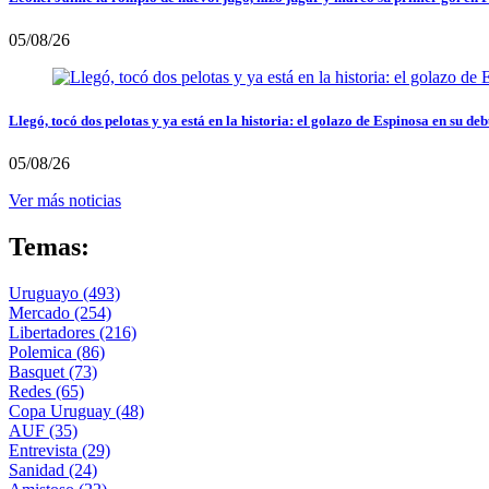
05/08/26
Llegó, tocó dos pelotas y ya está en la historia: el golazo de Espinosa en su deb
05/08/26
Ver más noticias
Temas:
Uruguayo
(493)
Mercado
(254)
Libertadores
(216)
Polemica
(86)
Basquet
(73)
Redes
(65)
Copa Uruguay
(48)
AUF
(35)
Entrevista
(29)
Sanidad
(24)